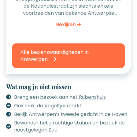
de Nationalestraat zijn slechts enkele
voorbeelden van bekende Antwerpse
winkelstraten. Na het winkelen kun je uitpuffen
Bekijken
op één van de vele terrassen, op de Grote
Markt of elders in het centrum. Ook zijn er veel
kleine restaurantjes en kroegjes te vinden,
waardoor je voor een dagje of weekendje
Alle bezienswaardigheden in
Antwerpen het centrum niet eens uit hoeft.
Antwerpen
Doorgaans is de eerste zondag van de maand
koopzondag in Antwerpen. In 2015 zijn april en
november de enige uitzonderingen hierop. In
verband met feestdagen (Pasen en
Wat mag je niet missen
Allerheiligen) is er op 4 april en 1 november
Breng een bezoek aan het
Rubenshuis
geen koopzondag. Adres: Antwerpen
Openingstijden: Diverse openingstijden
Ook leuk: de
Vogeltjesmarkt
Website: klik hier
Bekijk Antwerpen’s tweede gezicht in de Haven
Bewonder het prachtige station en bezoek de
naastgelegen Zoo