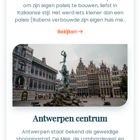
om zijn eigen paleis te bouwen, liefst in
Italiaanse stijl. Het werd iets kleiner dan een
paleis (Rubens verbouwde zijn eigen huis met
atelier), maar het resultaat is ontzettend
Bekijken
mooi. Zowel van binnen als van buiten is het
Rubenshuis het aanzien zeker waard. Uiteraard
hangen er ook diverse werken van Rubens in
zijn voormalige woning, waaronder een
schilderij uit 1600. Adres: Wapper 9-11,
Antwerpen Openingstijden: Geopend tussen
10:00 en 17:00u, gesloten op maandag.
Website: klik hier
Antwerpen centrum
Antwerpen staat bekend als geweldige
shoppingstad. De Meir, de Lombardevest en