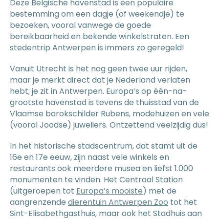
Deze Belgische havenstad is een populaire
bestemming om een dagje (of weekendje) te
bezoeken, vooral vanwege de goede
bereikbaarheid en bekende winkelstraten. Een
stedentrip Antwerpen is immers zo geregeld!
Vanuit Utrecht is het nog geen twee uur rijden,
maar je merkt direct dat je Nederland verlaten
hebt; je zit in Antwerpen. Europa’s op één-na-
grootste havenstad is tevens de thuisstad van de
Vlaamse barokschilder Rubens, modehuizen en vele
(vooral Joodse) juweliers. Ontzettend veelzijdig dus!
In het historische stadscentrum, dat stamt uit de
16e en 17e eeuw, zijn naast vele winkels en
restaurants ook meerdere musea en liefst 1.000
monumenten te vinden. Het Centraal Station
(uitgeroepen tot
Europa’s mooiste
) met de
aangrenzende
dierentuin Antwerpen Zoo
tot het
Sint-Elisabethgasthuis, maar ook het Stadhuis aan