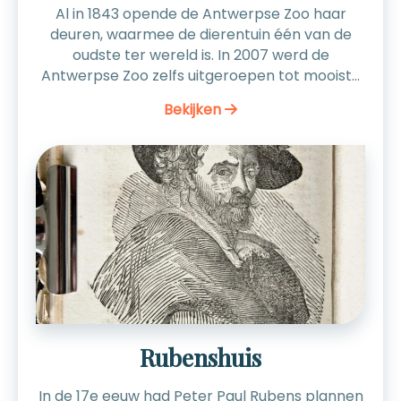
Al in 1843 opende de Antwerpse Zoo haar
deuren, waarmee de dierentuin één van de
oudste ter wereld is. In 2007 werd de
Antwerpse Zoo zelfs uitgeroepen tot mooiste
en best bewaarde 19e eeuwse stadsdierentuin
Bekijken
ter wereld. De dierentuin ligt vlakbij station
Antwerpen-Centraal, en is daardoor zeer
goed bereikbaar per openbaar vervoer.
Adres: Koningin Astridplein 26, Antwerpen
Openingstijden: Dagelijks vanaf 10:00u
geopend Website: klik hier
Rubenshuis
In de 17e eeuw had Peter Paul Rubens plannen