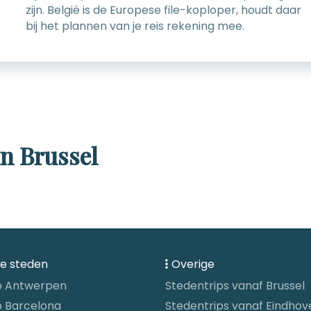
zijn. België is de Europese file-koploper, houdt daar
bij het plannen van je reis rekening mee.
in Brussel
re steden
Overige
p Antwerpen
Stedentrips vanaf Brussel
p Barcelona
Stedentrips vanaf Eindhov