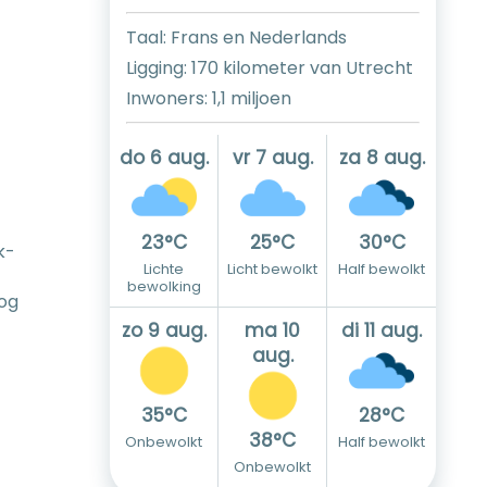
Taal: Frans en Nederlands
Ligging: 170 kilometer van Utrecht
Inwoners: 1,1 miljoen
do 6 aug.
vr 7 aug.
za 8 aug.
23°C
25°C
30°C
k-
Lichte
Licht bewolkt
Half bewolkt
bewolking
nog
zo 9 aug.
ma 10
di 11 aug.
aug.
35°C
28°C
38°C
Onbewolkt
Half bewolkt
Onbewolkt