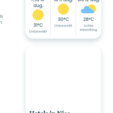
aug.
ls
30°C
28°C
n,
31°C
Onbewolkt
Lichte
bewolking
Onbewolkt