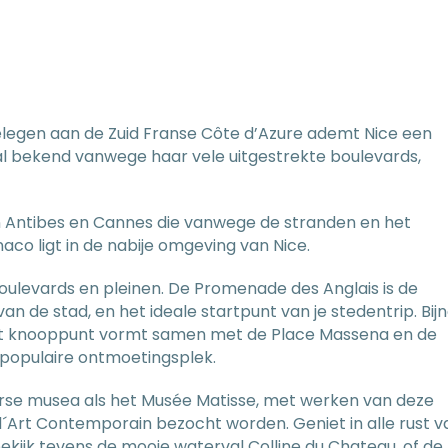
elegen aan de Zuid Franse Côte d’Azure ademt Nice een
al bekend vanwege haar vele uitgestrekte boulevards,
en Antibes en Cannes die vanwege de stranden en het
naco ligt in de nabije omgeving van Nice.
 boulevards en pleinen. De Promenade des Anglais is de
n de stad, en het ideale startpunt van je stedentrip. Bij
 dit knooppunt vormt samen met de Place Massena en de
 populaire ontmoetingsplek.
verse musea als het Musée Matisse, met werken van deze
´Art Contemporain bezocht worden. Geniet in alle rust v
bekijk tevens de mooie waterval Colline du Chateau, of de