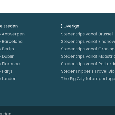
re steden
Overige
p Antwerpen
Stedentrips vanaf Brussel
p Barcelona
Stedentrips vanaf Eindhov
 Berlijn
Stedentrips vanaf Gronin
 Dublin
Stedentrips vanaf Maastri
p Florence
Stedentrips vanaf Rotter
 Parijs
StedenTripper's Travel Blo
p Londen
The Big City fotoreportag
ouden.