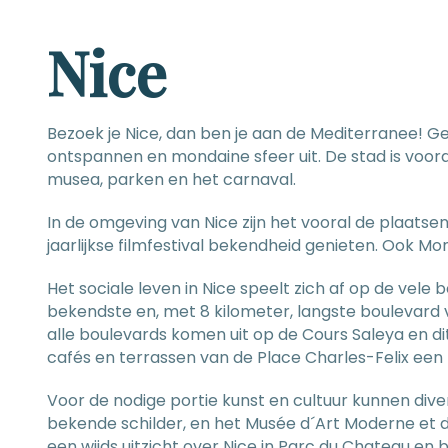
Nice
Bezoek je Nice, dan ben je aan de Mediterranee! G
ontspannen en mondaine sfeer uit. De stad is voor
musea, parken en het carnaval.
In de omgeving van Nice zijn het vooral de plaats
jaarlijkse filmfestival bekendheid genieten. Ook Mo
Het sociale leven in Nice speelt zich af op de vele
bekendste en, met 8 kilometer, langste boulevard va
alle boulevards komen uit op de Cours Saleya en
cafés en terrassen van de Place Charles-Felix een
Voor de nodige portie kunst en cultuur kunnen di
bekende schilder, en het Musée d´Art Moderne et d
een wijds uitzicht over Nice in Parc du Chateau en 