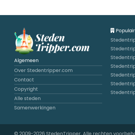
Populai
Stedentri
Stedentri
Stedentrip
Algemeen
Stedentrip
Over Stedentripper.com
Stedentri
Contact
Stedentrip
Copyright
Stedentri
Alle steden
Samenwerkingen
© 2009-2026 StedenTripper. Alle rechten voorbeh