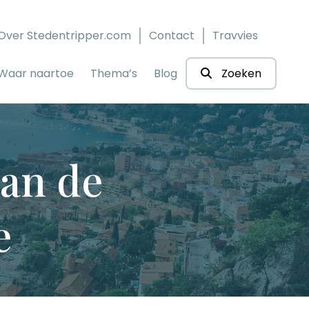
Over Stedentripper.com
Contact
Travvies
Waar naartoe
Thema’s
Blog
Zoeken
aan de
e