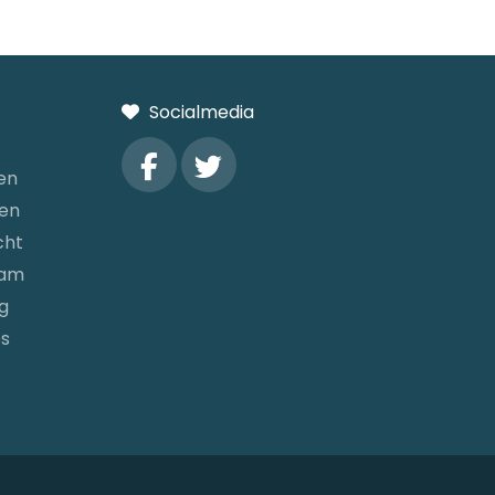
Socialmedia
en
gen
cht
dam
g
es