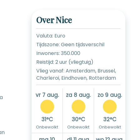
Over Nice
Valuta: Euro
Tijdszone: Geen tijdsverschil
Inwoners: 350.000
Reistijd: 2 uur (vliegtuig)
Vlieg vanaf: Amsterdam, Brussel,
Charleroi, Eindhoven, Rotterdam
vr 7 aug.
za 8 aug.
zo 9 aug.
na
31°C
30°C
32°C
Onbewolkt
Onbewolkt
Onbewolkt
an
ma 10
di 11 aug.
wo 12 aug.