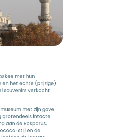
Moskee met hun
 en het echte (prijzige)
el souvenirs verkocht
a museum met zijn gave
g grotendeels intacte
ng aan de Bosporus,
ococo-stijl en de