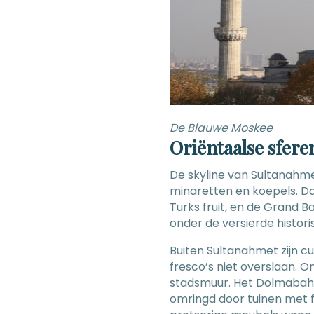
De Blauwe Moskee
Oriëntaalse sfere
De skyline van Sultanah
minaretten en koepels. Daa
Turks fruit, en de Grand 
onder de versierde histor
Buiten Sultanahmet zijn c
fresco’s niet overslaan. 
stadsmuur. Het Dolmabahçe
omringd door tuinen met f