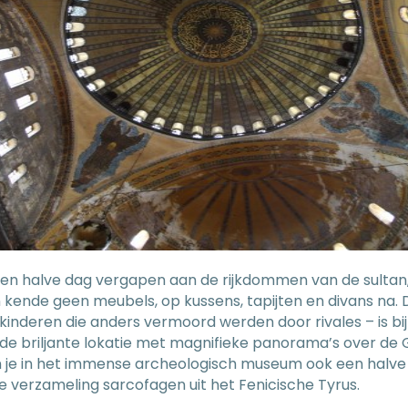
en halve dag vergapen aan de rijkdommen van de sultan, 
n kende geen meubels, op kussens, tapijten en divans n
 kinderen die anders vermoord werden door rivales – is bi
n de briljante lokatie met magnifieke panorama’s over d
je in het immense archeologisch museum ook een halve da
e verzameling sarcofagen uit het Fenicische Tyrus.