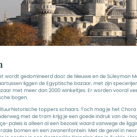
n
met wordt gedomineerd door de Nieuwe en de Süleyman 
rtussen liggen de Egyptische bazaar, met zijn specerijen
Bazaar met meer dan 2000 winkeltjes. Er worden vooral ve
ische bogen.
ultuurhistorische toppers schaars. Toch mag je het Chor
Onderweg met de tram krijg je een goede indruk van de no
-paleis is alleen al een bezoek waard vanwege de liggi
raaie bomen en een zwanenfontein. Met de gevel in neor