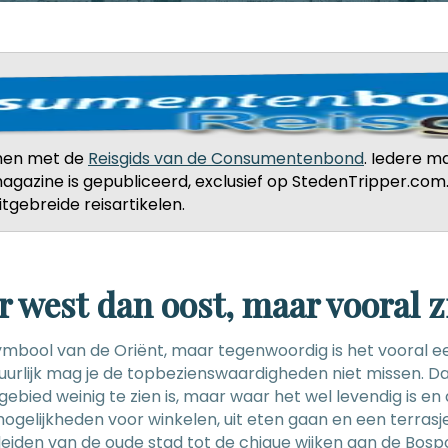
men met de
Reisgids van de Consumentenbond
. Iedere m
t magazine is gepubliceerd, exclusief op StedenTripper.co
itgebreide reisartikelen.
r west dan oost, maar vooral z
et symbool van de Oriënt, maar tegenwoordig is het vooral
atuurlijk mag je de topbezienswaardigheden niet missen. D
gebied weinig te zien is, maar waar het wel levendig is en
mogelijkheden voor winkelen, uit eten gaan en een terrasje
eiden van de oude stad tot de chique wijken aan de Bosp