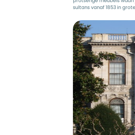
protserige meubels waan je 
sultans vanaf 1853 in gro