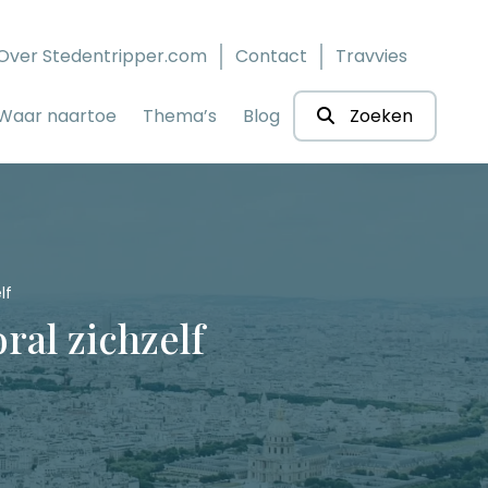
Over Stedentripper.com
Contact
Travvies
Waar naartoe
Thema’s
Blog
Zoeken
lf
ral zichzelf