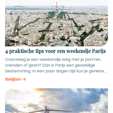
4 praktische tips voor een weekendje Parijs
Overweeg je een weekendje weg met je partner,
vrienden of gezin? Dan is Parijs een geweldige
bestemming. In een paar dagen tijd kun je genieten
van beroemde bezienswaardigheden, Franse
Bekijken
lekkernijen en sfeervolle straatjes vol gezellige
cafés. Er zijn een aantal praktische tips die je
helpen om goed voorbereid op reis te gaan en alles
uit je weekend te halen. Benieuwd welke? Wij zetten
er vier voor je op een rij! Reis met de trein Een van
de beste tips is om met de trein naar Parijs te