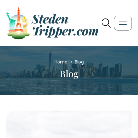
Home
>
Blog
Blog