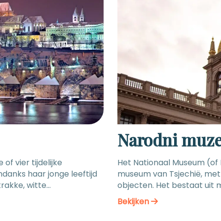
Narodni muz
 vier tijdelijke
Het Nationaal Museum (of 
danks haar jonge leeftijd
museum van Tsjechië, met e
rakke, witte
objecten. Het bestaat uit
n de prijzen gevallen. Om
aan het Wenceslausplein h
Bekijken
t bij halte Nádraží
naast. In juni 2015 is ee
ngeveer €6,50. Adres:
jaren van werkzaamheden,