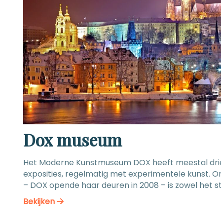
Dox museum
Het Moderne Kunstmuseum DOX heeft meestal drie of
exposities, regelmatig met experimentele kunst. On
– DOX opende haar deuren in 2008 – is zowel het st
museumgebouw als het museum zelf al regelmatig i
Bekijken
DOX te bereiken neem je tram 12, 14 of 24, of stap ui
Holešovice van metrolijn C (rood). Toegang kost o