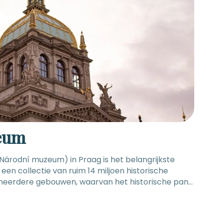
eum
Národní muzeum) in Praag is het belangrijkste
en collectie van ruim 14 miljoen historische
 meerdere gebouwen, waarvan het historische pand
et bekendste is, een ander gebouw staat hier pal
n grondige renovatie van de museumgebouwen, na
 eindelijk afgerond. Om de twee hoofdgebouwen