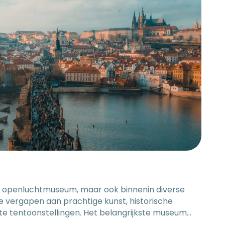
te bereiken neem je metrolijn A (groen) of C
 halte Muzeum. Toegang kost ongeveer €6,50. Adres:
ausplein) 68, Praag 1 Openingstijden: Do – di:
00u Website: klik hier
oot openluchtmuseum, maar ook binnenin diverse
vergapen aan prachtige kunst, historische
e tentoonstellingen. Het belangrijkste museum
ë) is Narodni Muzeum. In dit nationale museum vind