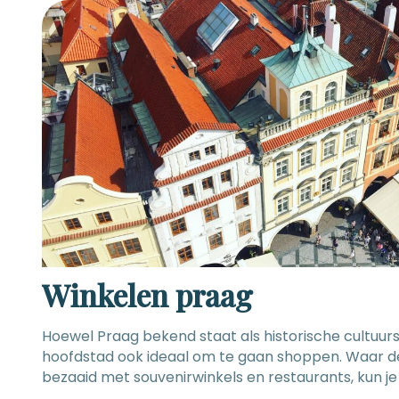
Poupětova 1, Praag 7 Openingstijden: Za, zo, ma: 10:0
19:00u, do: 11:00-21:00u, di: gesloten Website: klik hier
Winkelen praag
Hoewel Praag bekend staat als historische cultuurs
hoofdstad ook ideaal om te gaan shoppen. Waar de
bezaaid met souvenirwinkels en restaurants, kun je 
stores en winkelcentra vinden Aan het Plein van de