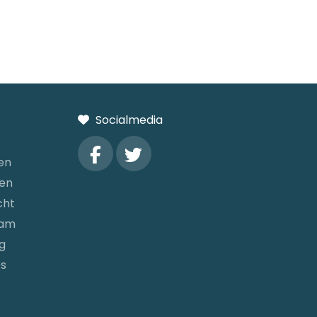
Socialmedia
en
gen
cht
dam
g
es