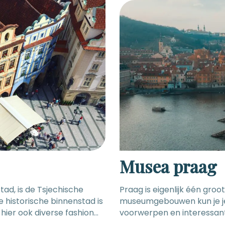
0-18:00u, wo en vr: 11:00-
van het Nationaal Museum 
(rood), en stap je uit bij
Václavské náměstí (Wencesl
10:00 – 18:00u, wo: 9:00-18:
Musea praag
tad, is de Tsjechische
Praag is eigenlijk één gr
 historische binnenstad is
museumgebouwen kun je je 
hier ook diverse fashion
voorwerpen en interessant
 Republiek vind je de
van Praag (en heel Tsjechi